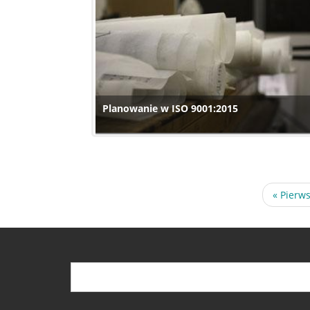
Planowanie w ISO 9001:2015
Pierwsz
« Pierw
strona
Szukaj
Szukaj