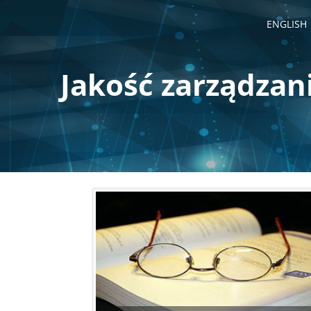
Przejdź
do
ENGLISH
treści
Jakość zarządzan
Stronicowanie