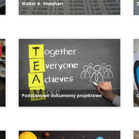
Walter A. Shewhart
Z
Podstawowe dokumenty projektowe
C